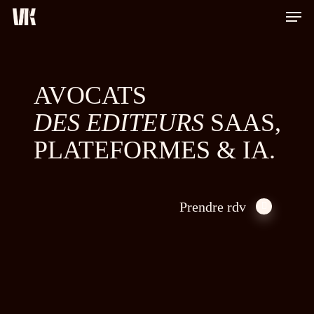
Men
Skip
to
Close
main
Menu
content
AVOCATS
DES EDITEURS
SAAS,
PLATEFORMES & IA.
Prendre rdv