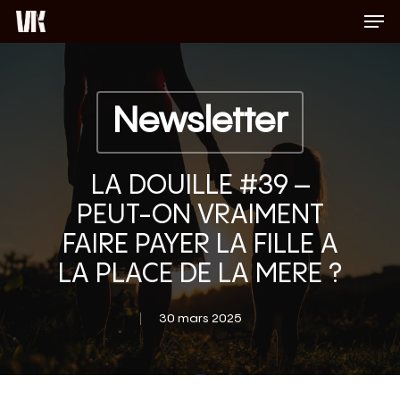
Men
Skip
to
Close
main
Menu
content
Newsletter
LA DOUILLE #39 –
PEUT-ON VRAIMENT
FAIRE PAYER LA FILLE A
LA PLACE DE LA MERE ?
30 mars 2025