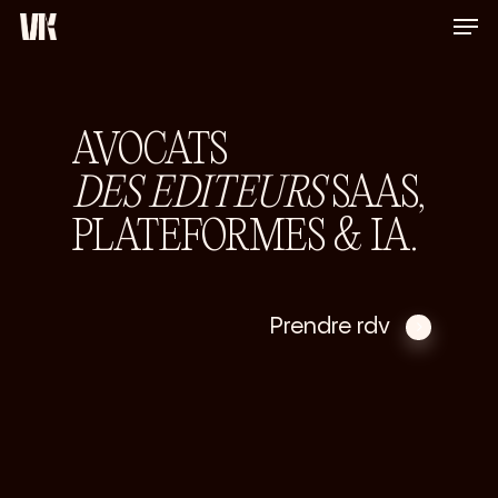
Men
Skip
to
Close
main
Menu
content
AVOCATS
DES EDITEURS
SAAS,
PLATEFORMES & IA.
Prendre rdv