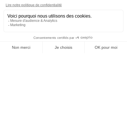
Nous accompagnons les
dirigeants, les directions juridiques
et les entrepreneurs dans toutes
leurs opérations d’acquisition et de
cession d’entreprises.
Grâce à notre expertise pointue
des nouvelles technologies, nous
apportons une approche sur
mesure et spécialisée pour les