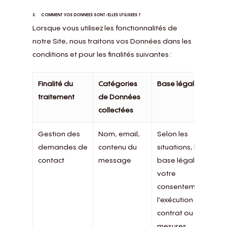
3. COMMENT VOS DONNEES SONT-ELLES UTILISEES ?
Lorsque vous utilisez les fonctionnalités de
notre Site, nous traitons vos Données dans les
conditions et pour les finalités suivantes :
Finalité du
Catégories
Base légale
traitement
de Données
collectées
Gestion des
Nom, email,
Selon les
demandes de
contenu du
situations, la
contact
message
base légale est
votre
consentement ou
l’exécution du
contrat ou de
mesures