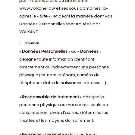
par l’intermédiaire du site Internet
www.volkane.law
et ses sous domaines (ci-
après le «
Site
« ) et décrit la manière dont vos
Données Personnelles sont traitées par
VOLKANE.
1. DEFINITIONS
«
Données Personnelles
» ou «
Données
»
désigne toute information identifiant
directement ou indirectement une personne
physique (ex. nom, prénom, numéro de
téléphone, date de naissance, adresse…).
«
Responsable de traitement
» désigne la
personne physique ou morale qui, seule ou
conjointement avec d’autres, détermine les
finalités et les moyens du traitement.
«
Personne concernée
» désigne toute