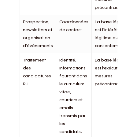
précontractuelles.
Prospection,
Coordonnées
La base légale
newsletters et
de contact
est l’intérêt
organisation
légitime ou le
d’évènements
consentement
Traitement
Identité,
La base légale
des
informations
est l’exécution de
candidatures
figurant dans
mesures
RH
le curriculum
précontractuelles
vitae,
courriers et
emails
transmis par
les
candidats,