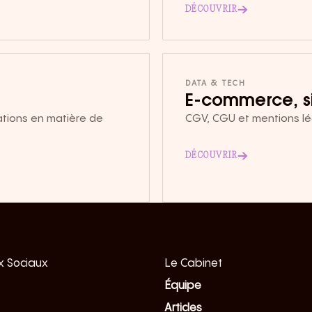
→
DÉCOUVRIR
DATA & TECH
E-commerce, si
gations en matière de
CGV, CGU et mentions lég
→
DÉCOUVRIR
 Sociaux
Le Cabinet
Équipe
Articles