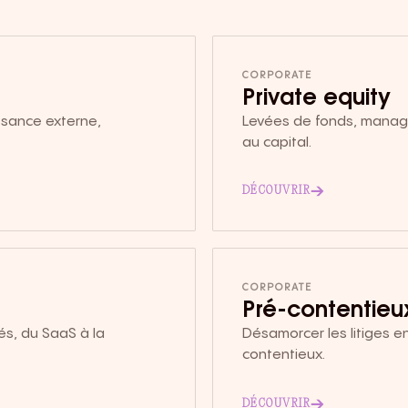
CORPORATE
Private equity
issance externe,
Levées de fonds, manag
au capital.
→
DÉCOUVRIR
CORPORATE
Pré-contentieux
és, du SaaS à la
Désamorcer les litiges e
contentieux.
→
DÉCOUVRIR