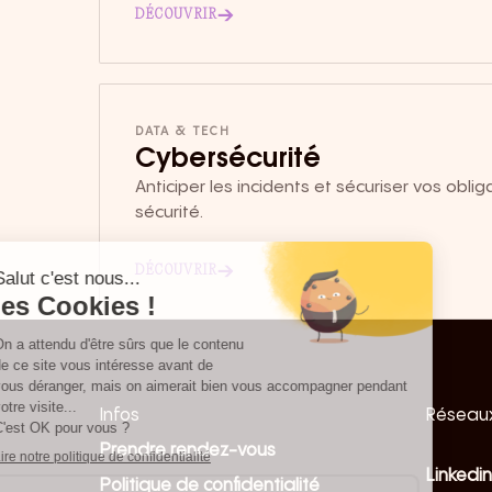
→
DÉCOUVRIR
DATA & TECH
Cybersécurité
Anticiper les incidents et sécuriser vos obli
sécurité.
→
DÉCOUVRIR
Infos
Réseaux
Prendre rendez-vous
Linkedin
Politique de confidentialité