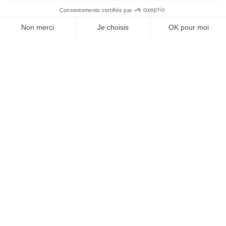
La gouvernance est le socle
juridique de toute société : des
statuts bien construits et une vie
sociétaire correctement tenue
évitent la majorité des litiges et
sécurisent les opérations futures.
Beaucoup considèrent ces sujets
comme de simples formalités.
C’est une erreur : ce sont
précisément ces banalités qui, le
jour d’un contentieux ou d’une
opération, coûtent le plus cher.