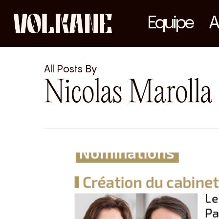
Skip
Equipe
A
to
main
content
All Posts By
Nicolas Marolla