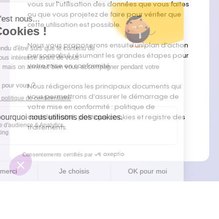
vous sur l’utilisation des données que vous faites
Prendre rendez-vous
ou que vous projetez de faire pour vérifier que
cette utilisation est possible.
Politique de confidentialité
Mentions légales
Nous vous proposerons ensuite un plan d’action
personnalisé résumant les grandes étapes pour
votre mise en conformité.
Nous rédigerons les principaux documents qui
Réseaux Sociaux
vous permettrons d’assurer le démarrage de
votre mise en conformité : politique de
Linkedin
confidentialité, politique cookies et registre des
traitements.
Le Cabinet
Équipe
Articles
Ressources
Nos expertises