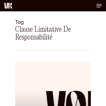
Men
Skip
to
Close
main
Menu
content
Tag
Clause Limitative De
Responsabilité