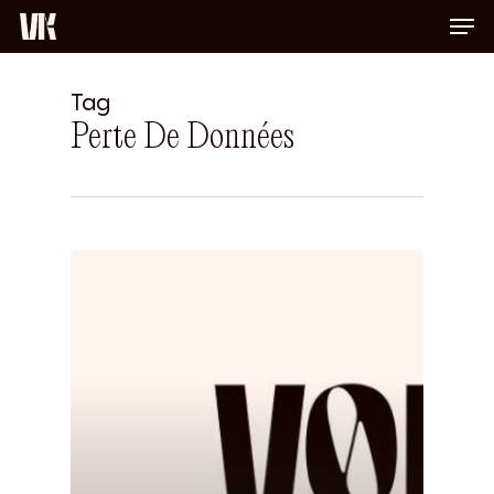
Men
Skip
to
Close
main
Menu
content
Tag
Perte De Données