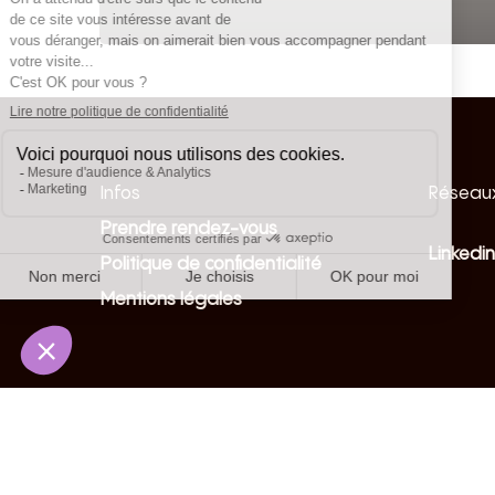
Infos
Réseaux
Prendre rendez-vous
Linkedin
Politique de confidentialité
Mentions légales
© 2026 Volkane.