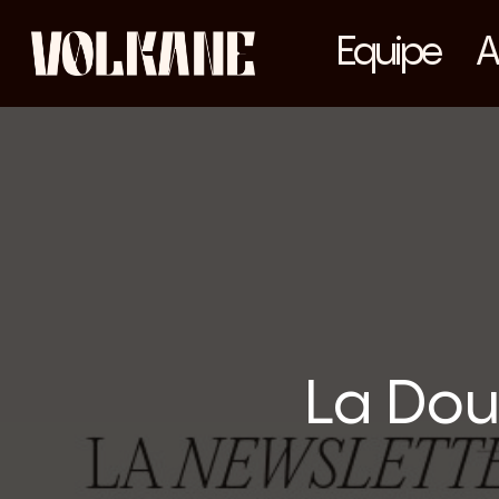
Skip
Equipe
A
to
main
content
La Dou