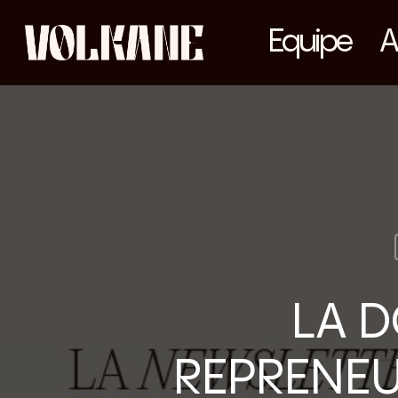
Skip
Equipe
A
to
main
content
LA D
REPRENEU