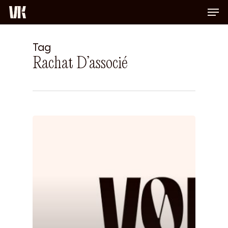
Men
Skip
to
Close
main
Menu
content
Tag
Rachat D’associé