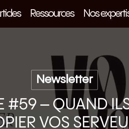
rticles
Ressources
Nos experti
Newsletter
E #59 – QUAND IL
PIER VOS SERVE