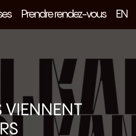
ses
Prendre rendez-vous
EN
S VIENNENT
URS